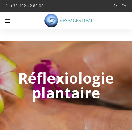
+32 492 42 80 08
Fr
En
Réflexiologie
plantaire