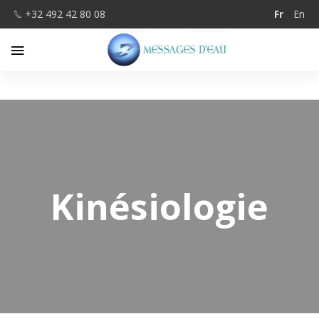
+32 492 42 80 08
Fr
En
Kinésiologie